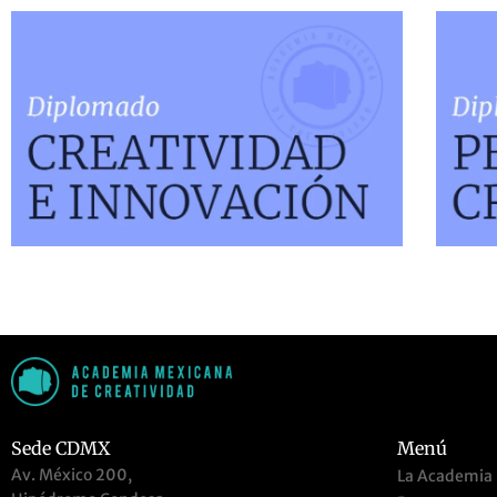
Sede CDMX
Menú
Av. México 200,
La Academia
Hipódromo Condesa,
Programas