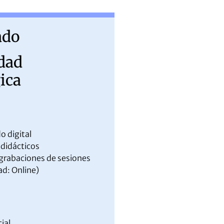
ado
dad
ica
o digital
didácticos
grabaciones de sesiones
d: Online)
ial