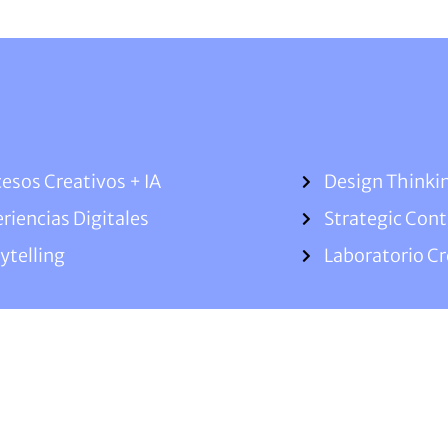
esos Creativos + IA
Design Thinki
riencias Digitales
Strategic Con
ytelling
Laboratorio Cr