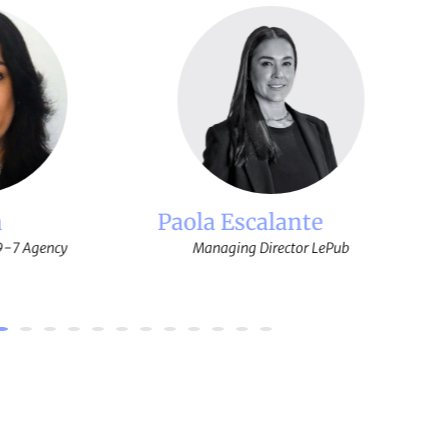
nte
Javier Macías
or LePub
Estratega / Emprendedor /
Fundador de Feuerluft