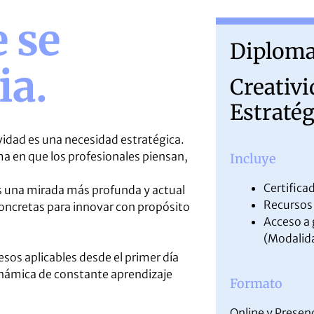
 se
Diplom
ia.
Creativi
Estratég
vidad es una necesidad estratégica.
a en que los profesionales piensan,
Incluye
Certificad
rás una mirada más profunda y actual
Recursos 
concretas para innovar con propósito
Acceso a 
(Modalida
os aplicables desde el primer día
 dinámica de constante aprendizaje
Formato
Online y Presenc