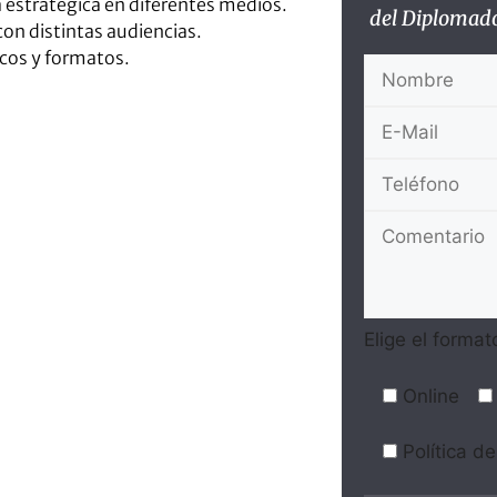
 estratégica en diferentes medios.
del Diplomad
on distintas audiencias.
icos y formatos.
Elige el format
Online
Política d