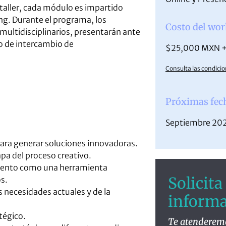
aller, cada módulo es impartido
ing. Durante el programa, los
Costo del wo
ultidisciplinarios, presentarán ante
o de intercambio de
$25,000 MXN +
Consulta las condici
Próximas fec
Septiembre 20
ara generar soluciones innovadoras.
pa del proceso creativo.
iento como una herramienta
Solicit
s.
s necesidades actuales y de la
inform
tégico.
Te atenderemos