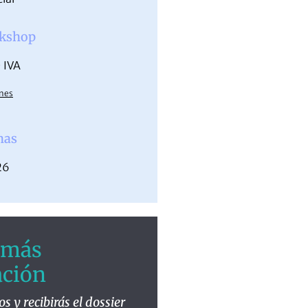
rkshop
 IVA
ones
has
26
a más
ación
 y recibirás el dossier