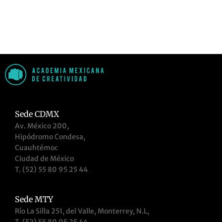
Sede CDMX
Av. México 200,
Hipódromo Condesa,
Cuauhtémoc
Ciudad de México
T. (52) 55 80 95 25 44
Sede MTY
Río La Silla 251, del Valle, Monterrey, N.L,
T. (52) 55 80 95 25 44