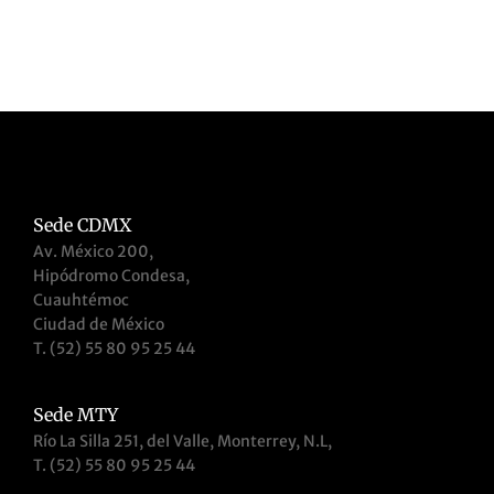
Sede CDMX
Av. México 200,
Hipódromo Condesa,
Cuauhtémoc
Ciudad de México
T. (52) 55 80 95 25 44
Sede MTY
Río La Silla 251, del Valle, Monterrey, N.L,
T. (52) 55 80 95 25 44