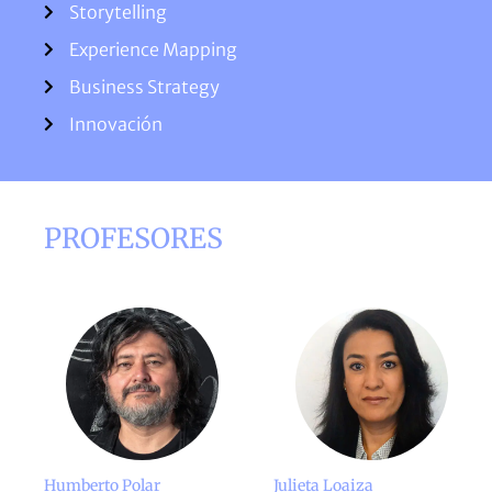
Storytelling
Experience Mapping
Business Strategy
Innovación
PROFESORES
Humberto Polar
Julieta Loaiza