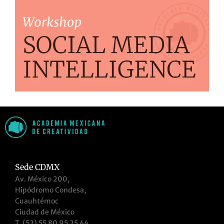
Sede CDMX
Av. México 200,
Hipódromo Condesa,
Cuauhtémoc
Ciudad de México
T. (52) 55 80 95 25 44