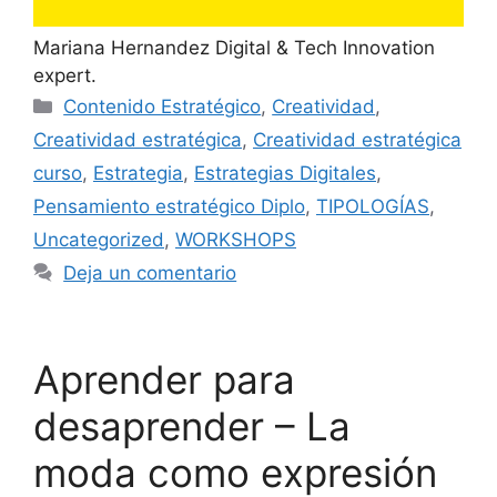
Mariana Hernandez Digital & Tech Innovation
expert.
Contenido Estratégico
,
Creatividad
,
Creatividad estratégica
,
Creatividad estratégica
curso
,
Estrategia
,
Estrategias Digitales
,
Pensamiento estratégico Diplo
,
TIPOLOGÍAS
,
Uncategorized
,
WORKSHOPS
Deja un comentario
Aprender para
desaprender – La
moda como expresión