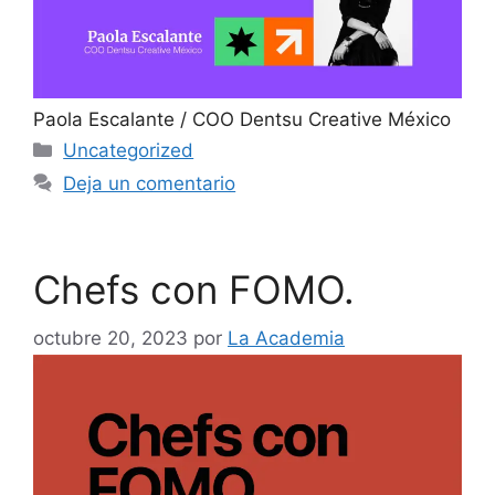
Paola Escalante / COO Dentsu Creative México
Uncategorized
Deja un comentario
Chefs con FOMO.
octubre 20, 2023
por
La Academia