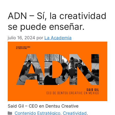
ADN – Sí, la creatividad
se puede enseñar.
julio 16, 2024
por
La Academia
Said Gil – CEO en Dentsu Creative
Contenido Estratégico
,
Creatividad
,