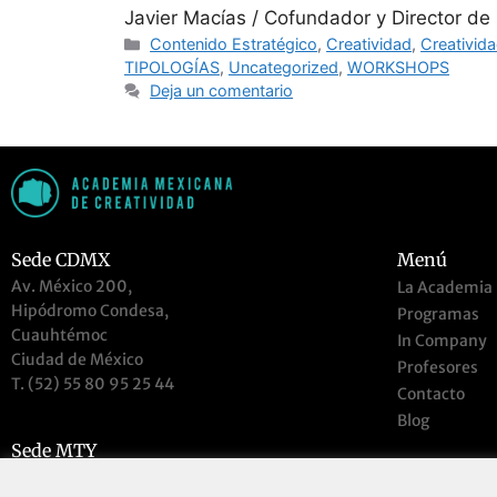
Javier Macías / Cofundador y Director de
Contenido Estratégico
,
Creatividad
,
Creativida
TIPOLOGÍAS
,
Uncategorized
,
WORKSHOPS
Deja un comentario
Sede CDMX
Menú
Av. México 200,
La Academia
Hipódromo Condesa,
Programas
Cuauhtémoc
In Company
Ciudad de México
Profesores
T. (52) 55 80 95 25 44
Contacto
Blog
Sede MTY
Accesos
Río La Silla 251, del Valle, Monterrey, N.L,
Preguntas fr