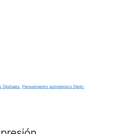
In Company
Profesores
Contacto
Blog
s Digitales
,
Pensamiento estratégico Diplo
,
presión