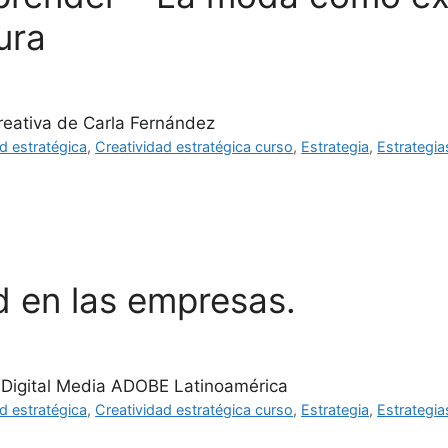
ura
reativa de Carla Fernández
d estratégica
,
Creatividad estratégica curso
,
Estrategia
,
Estrategia
d en las empresas.
a Digital Media ADOBE Latinoamérica
d estratégica
,
Creatividad estratégica curso
,
Estrategia
,
Estrategia