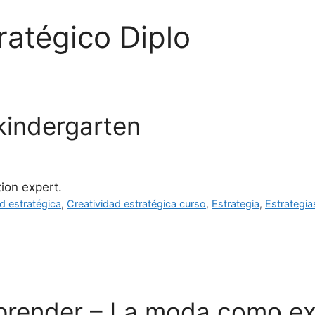
La Academia
Programas
atégico Diplo
kindergarten
ion expert.
d estratégica
,
Creatividad estratégica curso
,
Estrategia
,
Estrategia
prender – La moda como ex