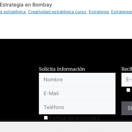
 Estrategia en Bombay
d estratégica
,
Creatividad estratégica curso
,
Estrategia
,
Estrategia
Solicita información
Reci
Política de privacidad
ecuentes