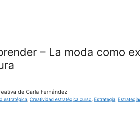
La Academia
Programa
prender – La moda como ex
ura
reativa de Carla Fernández
d estratégica
,
Creatividad estratégica curso
,
Estrategia
,
Estrategia