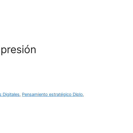
s
In Company
Profesores
Contacto
Blog
presión
s Digitales
,
Pensamiento estratégico Diplo
,