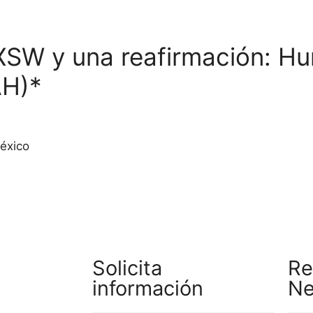
XSW y una reafirmación: H
AH)*
éxico
Solicita
Re
información
Ne