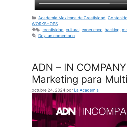
Academia Mexicana de Creatividad
,
Contenido
WORKSHOPS
creatividad
,
cultural
,
experience
,
hacking
,
ma
Deja un comentario
ADN – IN COMPANY /
Marketing para Mult
octubre 24, 2024
por
La Academia