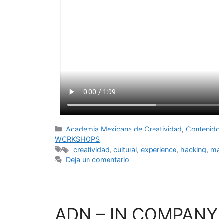
Academia Mexicana de Creatividad
,
Contenido
WORKSHOPS
creatividad
,
cultural
,
experience
,
hacking
,
ma
Deja un comentario
ADN – IN COMPANY /