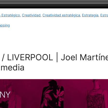
 Estratégico
,
Creatividad
,
Creatividad estratégica
,
Estrategia
,
Estr
pping
 LIVERPOOL | Joel Martín
imedia