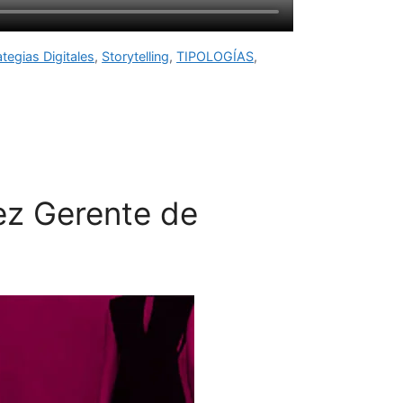
ategias Digitales
,
Storytelling
,
TIPOLOGÍAS
,
ez Gerente de