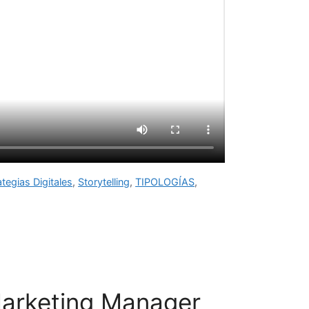
ategias Digitales
,
Storytelling
,
TIPOLOGÍAS
,
arketing Manager