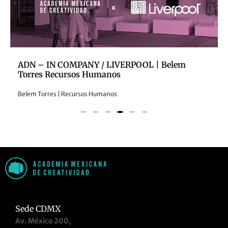
 – IN COMPANY / LIVERPOOL | Belem
Googl
es Recursos Humanos
Mariana
 Torres | Recursos Humanos
Sede CDMX
Av. México 200,