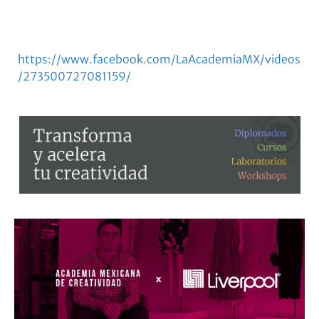
https://www.facebook.com/LaAcademiaMX/videos
/273500727081159/