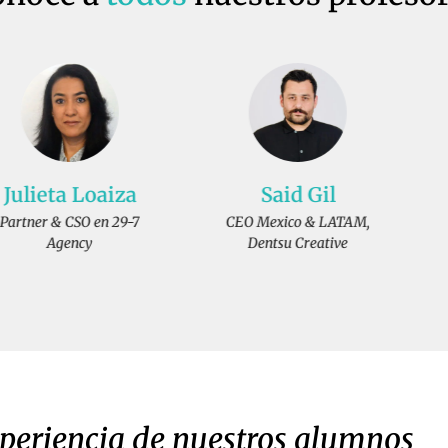
Said Gil
Paola Escalante
CEO Mexico & LATAM,
Dentsu Creative
Managing Director
LePub
xperiencia de nuestros alumnos