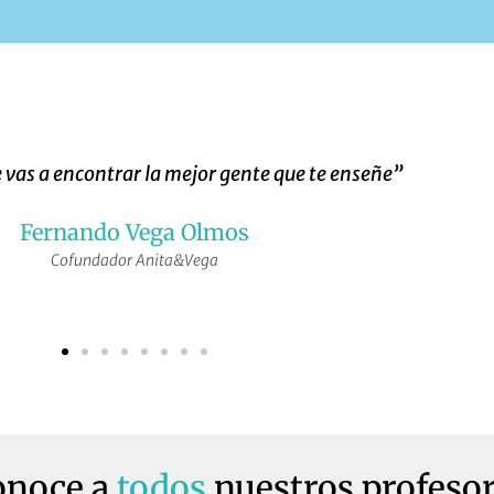
 vas a encontrar la mejor gente que te enseñe”
Fernando Vega Olmos
Cofundador Anita&Vega
onoce a
todos
nuestros profeso