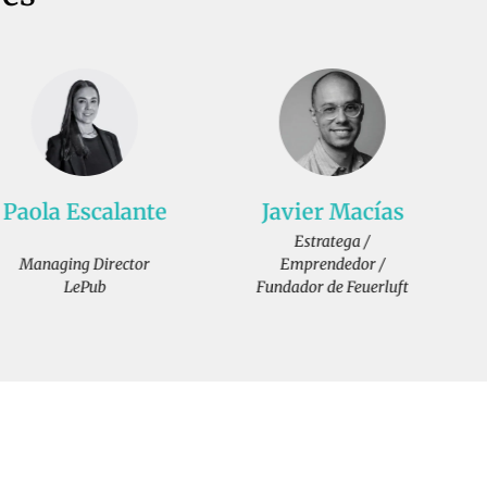
Javier Macías
Ana Marín
Estratega /
Digital strategy | Social
Emprendedor /
Media | Creativity
Fundador de Feuerluft