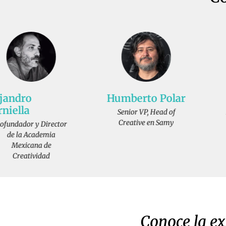
Humberto Polar
Julieta Loaiza
Senior VP, Head of
Partner & CSO en 29-7
Creative en Samy
Agency
Conoce la e