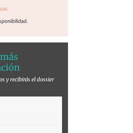
has
sponibilidad.
a más
ación
 y recibirás el dossier