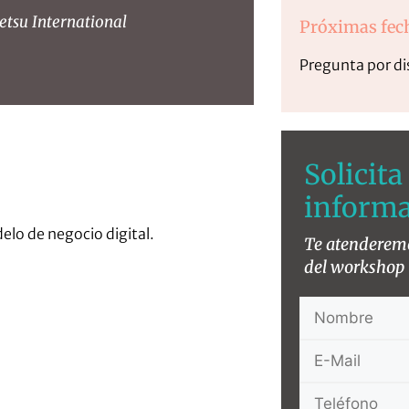
tsu International
Próximas fec
Pregunta por di
Solicit
inform
elo de negocio digital.
Te atenderemos
del workshop