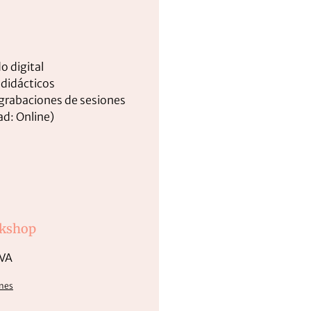
o digital
didácticos
grabaciones de sesiones
d: Online)
rkshop
VA
ones