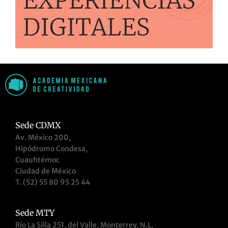
Sede CDMX
Av. México 200,
Hipódromo Condesa,
Cuauhtémoc
Ciudad de México
T. (52) 55 80 95 25 44
Sede MTY
Río La Silla 251, del Valle, Monterrey, N.L,