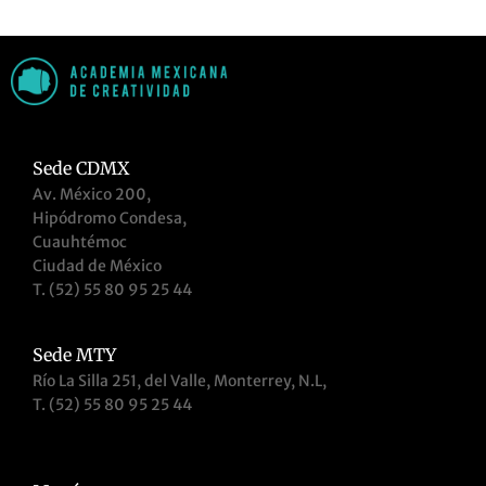
Sede CDMX
Av. México 200,
Hipódromo Condesa,
Cuauhtémoc
Ciudad de México
T. (52) 55 80 95 25 44
Sede MTY
Río La Silla 251, del Valle, Monterrey, N.L,
T. (52) 55 80 95 25 44